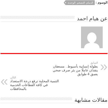
الوسوم :
الدمام. التضخم. الوحدة.
عن
هيام احمد
السابق
بطولة إنسانية بأسيوط.. مسعفان
ينقذان عاملًا من بئر صرف صحي
بعمق 4 طوابق
التالي
التنمية المحلية ترفع درجة الاستعداد
في كافة القطاعات الخدمية
بالمحافظات
مقالات مشابهة