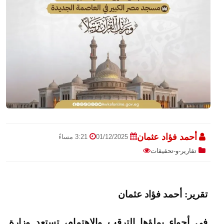
أحمد فؤاد عثمان
01/12/2025
3:21 مساءً
تقارير-و-تحقيقات
تقرير: أحمد فؤاد عثمان
في أجواء يملؤها الترقب والاهتمام، تستعد وزارة