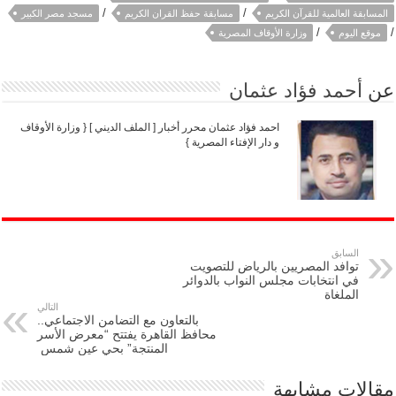
/
/
المسابقة العالمية للقرآن الكريم
مسابقة حفظ القران الكريم
مسجد مصر الكبير
/
/
موقع اليوم
وزارة الأوقاف المصرية
عن
أحمد فؤاد عثمان
احمد فؤاد عثمان محرر أخبار [ الملف الديني ] { وزارة الأوقاف
و دار الإفتاء المصرية }
السابق
توافد المصريين بالرياض للتصويت
في انتخابات مجلس النواب بالدوائر
الملغاة
التالي
بالتعاون مع التضامن الاجتماعي..
محافظ القاهرة يفتتح “معرض الأسر
المنتجة” بحي عين شمس
مقالات مشابهة