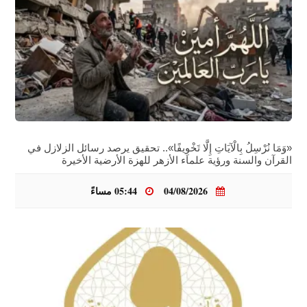
«وَمَا نُرْسِلُ بِالْآيَاتِ إِلَّا تَخْوِيفًا».. تحقيق يرصد رسائل الزلازل في
القرآن والسنة ورؤية علماء الأزهر للهزة الأرضية الأخيرة
04/08/2026
05:44 مساءً