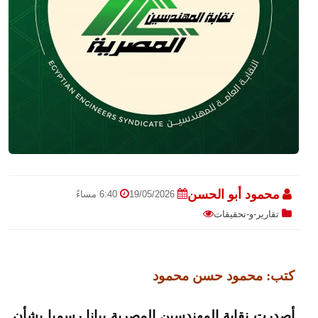
محمود أبو الحسن
19/05/2026
6:40 مساءً
تقارير-و-تحقيقات
كتب: محمود حسن محمود
أصدرت نقابة المهندسين المصرية بيانا رسميا بشأن