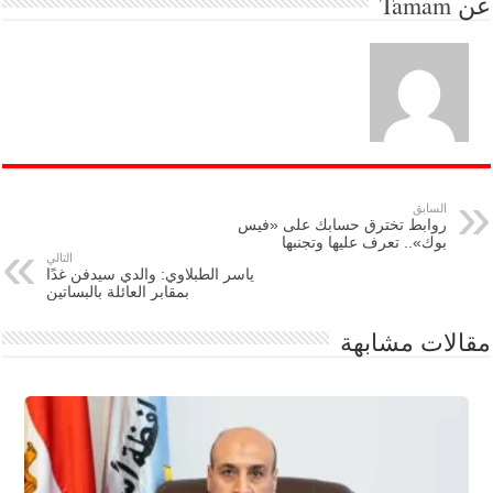
عن
Tamam
السابق
روابط تخترق حسابك على «فيس
بوك».. تعرف عليها وتجنبها
التالي
ياسر الطبلاوي: والدي سيدفن غدًا
بمقابر العائلة بالبساتين
مقالات مشابهة