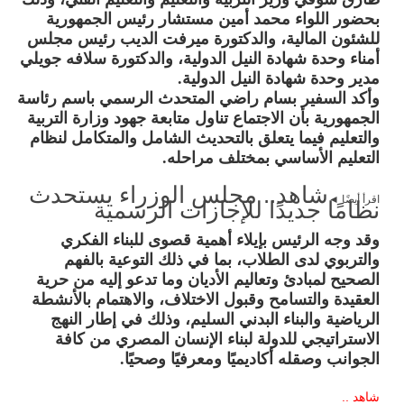
بحضور اللواء محمد أمين مستشار رئيس الجمهورية
للشئون المالية، والدكتورة ميرفت الديب رئيس مجلس
أمناء وحدة شهادة النيل الدولية، والدكتورة سلافه جويلي
مدير وحدة شهادة النيل الدولية.
وأكد السفير بسام راضي المتحدث الرسمي باسم رئاسة
الجمهورية بأن الاجتماع تناول متابعة جهود وزارة التربية
والتعليم فيما يتعلق بالتحديث الشامل والمتكامل لنظام
التعليم الأساسي بمختلف مراحله.
شاهد.. مجلس الوزراء يستحدث
اقرأ أيضًا ◄
نظامًا جديدًا للإجازات الرسمية
وقد وجه الرئيس بإيلاء أهمية قصوى للبناء الفكري
والتربوي لدى الطلاب، بما في ذلك التوعية بالفهم
الصحيح لمبادئ وتعاليم الأديان وما تدعو إليه من حرية
العقيدة والتسامح وقبول الاختلاف، والاهتمام بالأنشطة
الرياضية والبناء البدني السليم، وذلك في إطار النهج
الاستراتيجي للدولة لبناء الإنسان المصري من كافة
الجوانب وصقله أكاديميًا ومعرفيًا وصحيًا.
شاهد ..