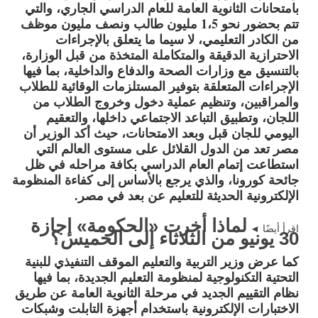
بامتحانات الثانوية العامة للعام الدراسي الجاري، والتي
تتم بحضور نحو 1،5 مليون طالب ونصف مليون موظف
من الكادر التعليمي، لا سيما ما يتعلق بالإجراءات
الاحترازية الدقيقة والمتكاملة المتخذة من قبل الوزارة،
بالتنسيق مع وزارات الصحة والدفاع والداخلية، بما فيها
الإجراءات المتعلقة بتوفير المستلزمات الوقائية للطلاب
والمراقبين، وتنظيم عملية دخول وخروج الطلاب من
اللجان، وتطبيق التباعد الاجتماعي داخلها، والتعقيم
اليومي للجان قبل وبعد الامتحانات، حيث أكد الوزير أن
مصر تعد من الدول القلائل على مستوى العالم التي
استطاعت إتمام العام الدراسي بكافة مراحله في ظل
جائحة كورونا، والذي يرجع بالأساس إلى كفاءة المنظومة
الإلكترونية الحديثة للتعليم عن بعد في مصر.
لماذا أخرت «الحكومة» إجازة
اقرأ أيضًا ◄
30 يونيو من الثلاثاء إلى الخميس؟
كما عرض وزير التربية والتعليم الموقف التنفيذي للبنية
التحتية التكنولوجية لمنظومة التعليم الجديدة، بما فيها
نظام التقييم الجديد في مرحلة الثانوية العامة عن طريق
الاختبارات الإلكترونية باستخدام أجهزة التابلت وشبكات