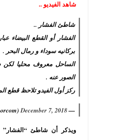
شاهد الفيديو ..
شاطئ الفشار ..
الفشار أو القطع البيضاء ع
بركانيه سوداء و رمال البحر .
الساحل معروف محليا لكن سب
الصور عنه .
ركز أول الفيدو تلاحظ قطع ال
December 7, 2018
— NoorAldean (@Noonoorcom)
ويذكر أن شاطئ “الفشار” 