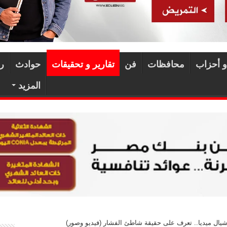
و أحزاب
محافظات
فن
تقارير و تحقيقات
حوادث
ر
المزيد
شيال ميديا.. تعرف على حقيقة شاطئ الفشار (فيديو وصور)