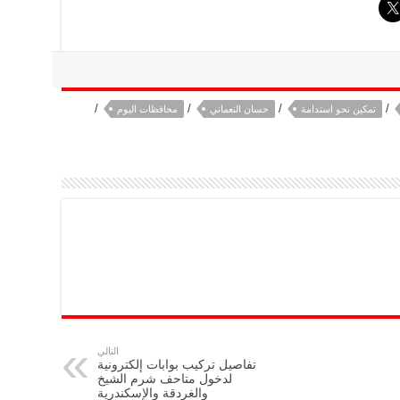
/
/
/
/
تمكين نحو استدامة
حسان النعماني
محافظات اليوم
التالي
تفاصيل تركيب بوابات إلكترونية
لدخول متاحف شرم الشيخ
والغردقة والإسكندرية