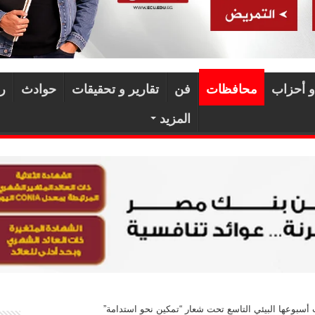
و أحزاب
محافظات
فن
تقارير و تحقيقات
حوادث
ر
المزيد
أسبوعها البيئي التاسع تحت شعار “تمكين نحو استدامة”