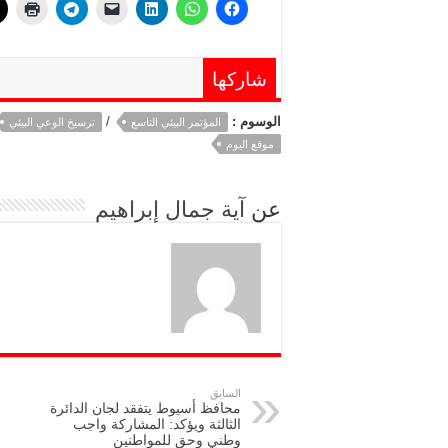
شاركها
الوسوم :
/
المؤتمر البيئي التاسع
ترسيخ الوعي البيئي
موقع اليوم
عن
آية جمال إبراهيم
السابق
محافظ أسيوط يتفقد لجان الدائرة
الثالثة ويؤكد: المشاركة واجب
وطني وحق للمواطنين