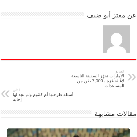
عن
معتز أبو ضيف
السابق
الإمارات تجهّز السفينة التاسعة
لإغاثة غزة بـ7,000 طن من
المساعدات
التالي
أسئلة طرحتها أم كلثوم ولم نجد لها
إجابة
مقالات مشابهة