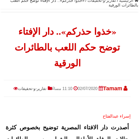
الرئيسية
/
تقارير-و-تحقيقات
/
«خذوا حذركم».. دار الإفتاء توضح حكم اللعب
بالطائرات الورقية
«خذوا حذركم».. دار الإفتاء
توضح حكم اللعب بالطائرات
الورقية
Tamam
02/07/2020
11:10 مساءً
تقارير-و-تحقيقات
إسراء عبدالفتاح
أصدرت دار الافتاء المصرية توضيح بخصوص كثرة
حالات الوفاة للأطفال والشباب بسبب الطائرات