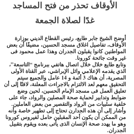
الأوقاف تحذر من فتح المساجد
غدًا لصلاة الجمعة
أوضح الشيخ جابر طايع، رئيس القطاع الديني بوزارة
الأوقاف، تفاصيل اغلاق مسجد الحسين، مضيفًا أن بعض
المواطنين كانوا يقبلون الجدران وهذا عمل محمود فى
غير وقت جائحة كورونا.
وتابع طايع خلال خلال اتصال هاتفي ببرنامج “التاسعة”،
الذي يقدمه الإعلامي وائل الإبراشي، عبر القناة الأولى
المصرية، أن هناك 3 أئمة و 14 عامل والجميع سيتم
التحقيق معهم لعد الالتزام بالاجراءت المعلنة، لافتًا إلى أن
تعليق العمل فى مسجد الإمام الحسين، لحين وضع
ضوابط وتدابير لحماية صحة المصلين والرواد، جاء على
خلفية سلبيات من الرواد والتقصير من بعض العاملين.
وأشار إلى أن هذه الجدارن تحتاج إلى تطهير خاصة وأنه
من الممكن أن يكون أحد المقبلين حامل لفيروس كورونا
وهو ما يهدد صحة الإنسان الذى يأتى بعده ويقوم بتقبيل
الجدران.