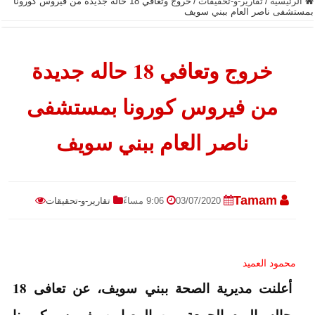
الرئيسية
/
تقارير-و-تحقيقات
/
خروج وتعافي 18 حاله جديدة من فيروس كورونا
بمستشفى ناصر العام ببني سويف
خروج وتعافي 18 حاله جديدة
من فيروس كورونا بمستشفى
ناصر العام ببني سويف
Tamam
03/07/2020
9:06 مساءً
تقارير-و-تحقيقات
محمود العميد
أعلنت مديرية الصحة ببني سويف، عن تعافى 18
حاله، اليوم الجمعة، من المصابين بفيروس كورونا