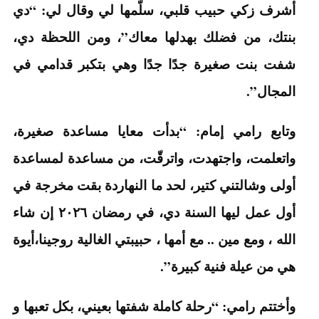
أشرف زكي حبيب قلبي، سلّمها لي وقال لي: “دي
بنتك، من فضلك بهدلها معاك”، ومن اللحظة دي،
شفت بنت صغيرة جدًا جدًا وهي بتكبر قدامي في
المجال”.
وتابع رامي إمام: “بدأت معايا مساعدة صغيرة،
واتعلمت، واجتهدت، واترقّت، من مساعدة لمساعدة
أولى وشالتني كتير، لحد ما النهاردة بقت مخرجة في
أول عمل ليها السنة دي، في رمضان ٢٠٢٦ إن شاء
الله ، ومع مين .. مع أمها ، حبيبتي الغالية روجينا،أيوة
هي من عيلة فنية كبيرة”.
وأختتم رامي: “رحلة كاملة شفتها بعيني، بكل تعبها و