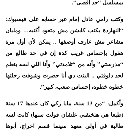
بمسلسل “حد أقصى”.
وكتب رامي عادل إمام عبر حسابه على فيسبوك:
“النهاردة بكتب كابشن مش متعود أكتبه… ومليان
مشاعر مش عارف أوصفها .. يمكن لأن أول مرة
هقول بإحساس غريب كدة إن في حد طالع من
“مدرستي” وأنه من “تلامذتي” وأنا اللي لسه بتعلم
لحد دلوقتي .. البنت دي أنا حضرت وشوفت رحلتها
خطوة خطوة، إحساس صعب، كبير”.
وأكمل: “من 13 سنة، مايا زكي كان عندها 17 سنة
(طبعا هي هتخنقني علشان قولت سنها) كانت لسه
طالبة في أولى معهد سينما قسم اخراج، أبوها