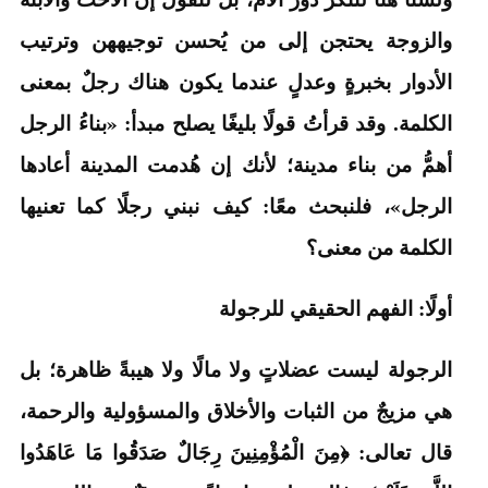
والزوجة يحتجن إلى من يُحسن توجيههن وترتيب
الأدوار بخبرةٍ وعدلٍ عندما يكون هناك رجلٌ بمعنى
الكلمة. وقد قرأتُ قولًا بليغًا يصلح مبدأ: «بناءُ الرجل
أهمُّ من بناء مدينة؛ لأنك إن هُدمت المدينة أعادها
الرجل»، فلنبحث معًا: كيف نبني رجلًا كما تعنيها
الكلمة من معنى؟
أولًا: الفهم الحقيقي للرجولة
الرجولة ليست عضلاتٍ ولا مالًا ولا هيبةً ظاهرة؛ بل
هي مزيجٌ من الثبات والأخلاق والمسؤولية والرحمة،
قال تعالى: ﴿مِنَ الْمُؤْمِنِينَ رِجَالٌ صَدَقُوا مَا عَاهَدُوا