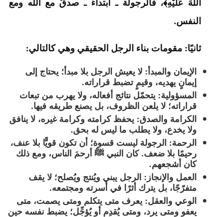
اللَّهَ عَلَيْهِ﴾، فالرجولة ـ ابتداءً ـ صدقٌ مع الله ومع
النفس.
ثانيًا: مقومات بناء الرجل الحقيقي وهي كالتالي:
الإيمان والمبدأ: لا يعيش الرجل بلا مبدأ؛ يحتاج إلى
إيمانٍ يهديه، وقيمٍ تضبط قراراته.
المسؤولية: يتحمّل نتائج أفعاله، ولا يهرب من تبعات
قراراته؛ لا يلعن الظروف، بل يصنع طريقه فيها.
الكرامة والصدق: يحفظ كرامته وكرامة غيره، لا ينافق
ولا يخدع، ولا يطلب ما ليس له بحق.
الرحمة: الرجولة ليست قسوة؛ أن تكون قويًّا بلا عنف،
رحيمًا بلا ضعف. كان النبي ﷺ أرحمَ الناس، ومع ذلك
كان أشجعهم.
العمل والإنجاز: الرجل يبني ويُنتج ويُصلح؛ لا يقف
متفرّجًا، بل يترك أثرًا في أسرته ومجتمعه.
الوعي والعقل: يعرف متى يتكلم ومتى يصمت، متى
يعفو ومتى يرد، ومتى يُقدِم أو يُؤجِّل؛ يضبط نفسه حين