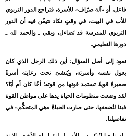
فاعل، أو «آلة صرّاف» للأسرة، فتراجع الدور التربوي
للأب في البيت، في وقتٍ نكاد نتيقّن فيه أن الدور
التربوي للمدرسة قد تَضاءل، وبقي ـ والحمد لله ـ
دورها التعليمي.
نعود إلى أصل السؤال: أين ذلك الرجل الذي كان
يعول نفسه وأسرته، ويُنشئ تحت رعايته أسرةً
صغيرةً قويةً تستمد قوتها من قوته؛ أخًا كان أم أبًا؟
لقد وضعت منظومات الحياة يدها على مواطن القوة
فينا لتُضعفها، حتى صارت الحياةُ «هي المتحكِّم» في
تفاصيلنا.
ولسنا هنا لنُنكر دور الأم، بل لنقول إن الأخت والابنة