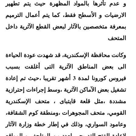
و عدم تأثرها بالمواد المظهرة حيث يتم تطهير
الارضيات و الأسطح فقط، كما يتم أعمال الترميم
بمعرفة متخصصين بالآثار لبعض القطع الآثرية داخل
المتحف
وكانت محافظة الإسكندرية، قد شهدت عودة الحياءة
الى بعض المناطق الآثرية التى أغلقت بسبب
فيروس كورونا لمدة 3 أشهر تقريبا ،حيث تم إعادة
تشغيل بعض الآماكن الآثرية ،وسط إجراءات إحترازية
مشددة ،مثل قلعة قايتباى ، متحف الإسكندرية
القومي، متحف المجوهرات ،ومنطقة كوم الشقافة،
وعامود السواري، وذلك في إطار خطة وزارة الآثار
لإعادة الفتح التدريجي لعدد من المتاحف و المواقع