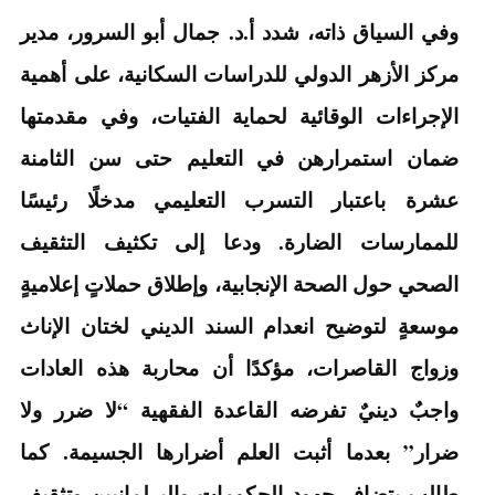
وفي السياق ذاته، شدد أ.د. جمال أبو السرور، مدير
مركز الأزهر الدولي للدراسات السكانية، على أهمية
الإجراءات الوقائية لحماية الفتيات، وفي مقدمتها
ضمان استمرارهن في التعليم حتى سن الثامنة
عشرة باعتبار التسرب التعليمي مدخلًا رئيسًا
للممارسات الضارة. ودعا إلى تكثيف التثقيف
الصحي حول الصحة الإنجابية، وإطلاق حملاتٍ إعلاميةٍ
موسعةٍ لتوضيح انعدام السند الديني لختان الإناث
وزواج القاصرات، مؤكدًا أن محاربة هذه العادات
واجبٌ دينيٌ تفرضه القاعدة الفقهية “لا ضرر ولا
ضرار” بعدما أثبت العلم أضرارها الجسيمة. كما
طالب بتضافر جهود الحكومات والبرلمانيين وتثقيف