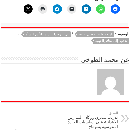
الوسوم :
/
/
لمنع «تطبيب» ختان الإناث
وزراء وخبراء بمؤتمر الأزهر للمرأة
يدعون إلى تضافر الجهود
عن
محمد الطوخى
السابق
تدريب مديري ووكلاء المدارس
الابتدائية على أساسيات القيادة
المدرسية بسوهاج