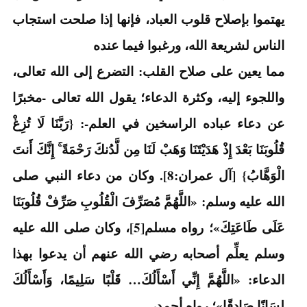
يهتموا بإصلاح قلوب العباد، فإنها إذا صلحت استجاب
الناس لشريعة الله، ورغبوا فيما عنده
مما يعين على صلاح القلب: التضرع إلى الله تعالى،
واللجوء إليه، وكثرة الدعاء؛ يقول الله تعالى -مخبرًا
عن دعاء عباده الراسخين في العلم-: {رَبَّنَا لَا تُزِغْ
قُلُوبَنَا بَعْدَ إِذْ هَدَيْتَنَا وَهَبْ لَنَا مِن لَّدُنكَ رَحْمَةً ۚ إِنَّكَ أَنتَ
الْوَهَّابُ} [آل عمران:8]. وكان من دعاء النبي صلى
الله عليه وسلم: «اللَّهُمَّ مُصَرِّفَ الْقُلُوبِ صَرِّفْ قُلُوبَنَا
عَلَى طَاعَتِكَ»؛ رواه مسلم[5]، وكان صلى الله عليه
وسلم يعلِّم أصحابه رضي الله عنهم أن يدعوا بهذا
الدعاء: «اللَّهُمَّ إِنِّي أَسْأَلُكَ… قَلْبًا سَلِيمًا، وَأَسْأَلُكَ
لِسَانًا صَادِقًا»؛ رواه أحمد،