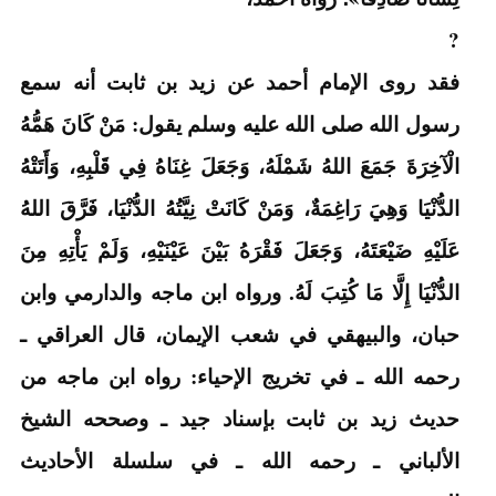
?
فقد روى الإمام أحمد عن زيد بن ثابت أنه سمع
رسول الله صلى الله عليه وسلم يقول: مَنْ كَانَ هَمُّهُ
الْآخِرَةَ جَمَعَ اللهُ شَمْلَهُ، وَجَعَلَ غِنَاهُ فِي قَلْبِهِ، وَأَتَتْهُ
الدُّنْيَا وَهِيَ رَاغِمَةٌ، وَمَنْ كَانَتْ نِيَّتُهُ الدُّنْيَا، فَرَّقَ اللهُ
عَلَيْهِ ضَيْعَتَهُ، وَجَعَلَ فَقْرَهُ بَيْنَ عَيْنَيْهِ، وَلَمْ يَأْتِهِ مِنَ
الدُّنْيَا إِلَّا مَا كُتِبَ لَهُ. ورواه ابن ماجه والدارمي وابن
حبان، والبيهقي في شعب الإيمان، قال العراقي ـ
رحمه الله ـ في تخريج الإحياء: رواه ابن ماجه من
حديث زيد بن ثابت بإسناد جيد ـ وصححه الشيخ
الألباني ـ رحمه الله ـ في سلسلة الأحاديث