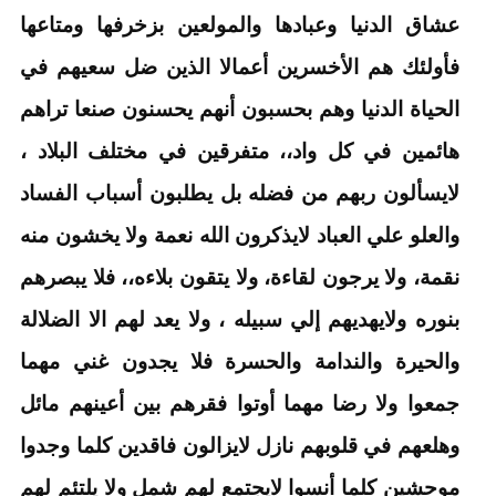
عشاق الدنيا وعبادها والمولعين بزخرفها ومتاعها
فأولئك هم الأخسرين أعمالا الذين ضل سعيهم في
الحياة الدنيا وهم بحسبون أنهم يحسنون صنعا تراهم
هائمين في كل واد،، متفرقين في مختلف البلاد ،
لايسألون ربهم من فضله بل يطلبون أسباب الفساد
والعلو علي العباد لايذكرون الله نعمة ولا يخشون منه
نقمة، ولا يرجون لقاءة، ولا يتقون بلاءه،، فلا يبصرهم
بنوره ولايهديهم إلي سبيله ، ولا يعد لهم الا الضلالة
والحيرة والندامة والحسرة فلا يجدون غني مهما
جمعوا ولا رضا مهما أوتوا فقرهم بين أعينهم مائل
وهلعهم في قلوبهم نازل لايزالون فاقدين كلما وجدوا
موحشين كلما أنسوا لايجتمع لهم شمل ولا يلتئم لهم