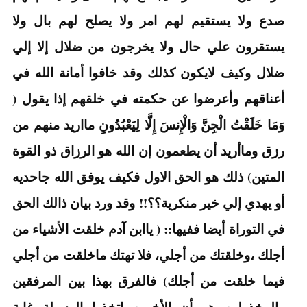
صدع ولا يستقيم لهم امر ولا يصلح لهم بال ولا
يستقرون علي حال ولا يخرجون من ضلال إلا إلي
ضلال وكيف لايكون كذلك وقد خافوا أمانة الله في
أعناقهم وأعرضوا عن حكمته في خلقهم إذا يقول (
وَمَا خَلَقْتُ الْجِنَّ وَالْإِنسَ إِلَّا لِيَعْبُدُونِ مااريد منهم من
رزق وماأريد أن يطعمون إن الله هو الرزاق ذو القوة
المتين) ذلك هو الحق الاول فكيف يوفق الله جاحديه
أو يهدي إلي خير منكرية؟؟!! وقد ورد بيان ذالك الحق
في التوراة أيضا ففيها:: ( ياابن آدم خلقت الأشياء من
أجلك ،وخلقتك من أجلي، فلا تهتك ماخلقت من أجلي
فيما خلقت من أجلك) فالفرق بهذا بين المرفقين
والمخذولين هو أن الأخرين اتخذوا الوسيلة غاية