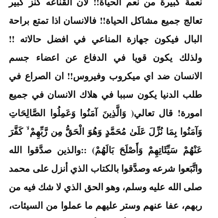
نعمة كبيرة من نعم الحياة!! لان القناعه كنز كبير
تعالج جميع مشاكل الحياة!! فالانسان اذا تمتع براحة
البال فيكون جهازة المناعي في افضل حالاته !!
ولذلك يكون قويا في الدفاع عن اعضاء جسم
الانسان ضد اي ميكروب وفيروس!! ان الصراع في
طلب الدنيا يكون سببا في هلاك الانسان في جميع
امورة! قال تعالي( وَالَّذِينَ آمَنُوا وَعَمِلُوا الصَّالِحَاتِ
وَآمَنُوا بِمَا نُزِّلَ عَلَىٰ مُحَمَّدٍ وَهُوَ الْحَقُّ مِن رَّبِّهِمْ ۙ كَفَّرَ
عَنْهُمْ سَيِّئَاتِهِمْ وَأَصْلَحَ بَالَهُمْ) ::والذين صدَّقوا الله
واتَّبَعوا شرعه وصدَّقوا بالكتاب الذي أنزل على محمد
صلى الله عليه وسلم، وهو الحق الذي لا شك فيه من
ربهم، عفا عنهم وستر عليهم ما عملوا من السيئات،