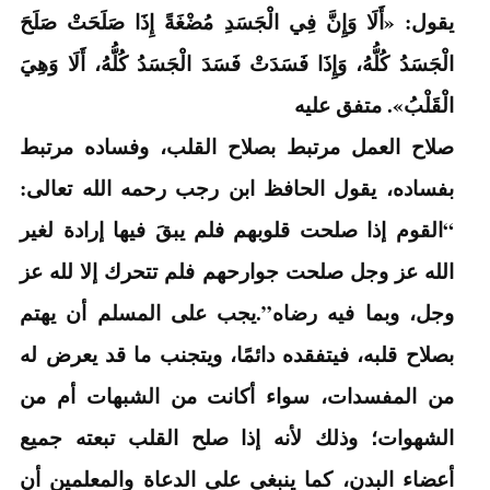
يقول: «أَلَا وَإِنَّ فِي الْجَسَدِ مُضْغَةً إِذَا صَلَحَتْ صَلَحَ
الْجَسَدُ كُلُّهُ، وَإِذَا فَسَدَتْ فَسَدَ الْجَسَدُ كُلُّهُ، أَلَا وَهِيَ
الْقَلْبُ». متفق عليه
صلاح العمل مرتبط بصلاح القلب، وفساده مرتبط
بفساده، يقول الحافظ ابن رجب رحمه الله تعالى:
“القوم إذا صلحت قلوبهم فلم يبقَ فيها إرادة لغير
الله عز وجل صلحت جوارحهم فلم تتحرك إلا لله عز
وجل، وبما فيه رضاه”.يجب على المسلم أن يهتم
بصلاح قلبه، فيتفقده دائمًا، ويتجنب ما قد يعرض له
من المفسدات، سواء أكانت من الشبهات أم من
الشهوات؛ وذلك لأنه إذا صلح القلب تبعته جميع
أعضاء البدن، كما ينبغي على الدعاة والمعلمين أن