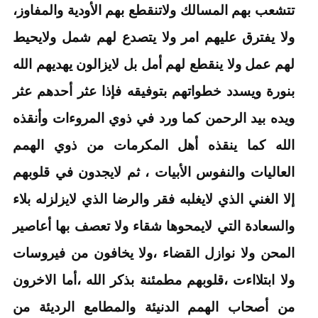
تتشعب بهم المسالك ولاتنقطع بهم الأودية والمفاوز،
ولا يفترق عليهم امر ولا يتصدع لهم شمل ولايحيط
لهم عمل ولا ينقطع لهم أمل بل لايزالون يهديهم الله
بنورة ويسدد خطواتهم بتوفيقه فإذا عثر أحدهم عثر
ويده بيد الرحمن كما ورد في ذوي المروءات وأنقذه
الله كما ينقذه أهل المكرمات من ذوي الهمم
العاليات والنفوس الأبيات ، ثم لايجدون في قلوبهم
إلا الغني الذي لايغلبه فقر والرضا الذي لايزلزله بلاء
والسعادة التي لايمحوها شقاء ولا تعصف بها أعاصير
المحن ولا نوازل القضاء ،ولا يخافون من فيروسات
ولا ابتلااءت ،قلوبهم مطمئنة بذكر الله ،أما الاخرون
من أصحاب الهمم الدنيئة والمطامع الرديئة من