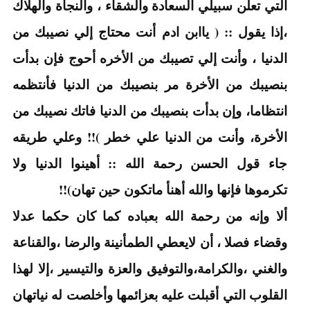
التي تعلن سبيلي السعادة والشقاء ، والنجاة والهلاك
،إذا يقول :: ( ياابن ادم أنت محتاج إلي نصيبك من
الدنيا ، وأنت إلي تصيبك من الأخره أحوج فإن بدأت
بنصيبك من الأخرة مر بنصيبك من الدنيا فأنتظمه
انتظاما، وإن بدأت بنصيبك من الدنيا فاتك نصيبك من
الأخرة، وأنت من الدنيا علي خطر )!! وعلي طريقه
جاء قول الحسن رحمة الله :: أهينوا الدنيا ولا
تكرموها فإنها والله أهنأ ماتكون حين تهان)!!
ألا وإنه من رحمة الله بعباده كما كان حكما عدلا
وقضاء فصلا ، أن لايعطي الطمأنينة والرضا ،والقناعة
والغني ،والكرامة،والتوفيق والعزة والتيسير ،إلا لهذا
القلوب التي أقبلت عليه بعزائمها وأخلصت له نياتهان