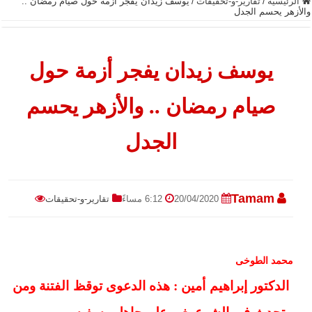
الرئيسية
/
تقارير-و-تحقيقات
/
يوسف زيدان يفجر أزمة حول صيام رمضان ..
والأزهر يحسم الجدل
يوسف زيدان يفجر أزمة حول
صيام رمضان .. والأزهر يحسم
الجدل
Tamam
20/04/2020
6:12 مساءً
تقارير-و-تحقيقات
محمد الطوخى
الدكتور إبراهيم أمين : هذه الدعوى توقظ الفتنة ومن
يتحدث فى الشرع بغير علم جاهل وسفيه