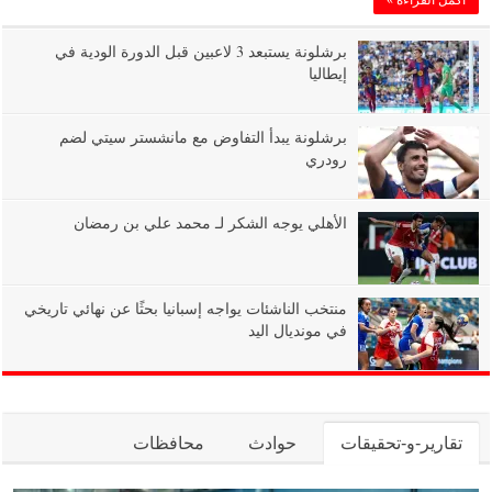
برشلونة يستبعد 3 لاعبين قبل الدورة الودية في
إيطاليا
برشلونة يبدأ التفاوض مع مانشستر سيتي لضم
رودري
الأهلي يوجه الشكر لـ محمد علي بن رمضان
منتخب الناشئات يواجه إسبانيا بحثًا عن نهائي تاريخي
في مونديال اليد
تقارير-و-تحقيقات
حوادث
محافظات