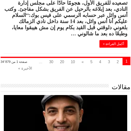
تصعيده للفريق الأول، هجومًا حادًا على مجلس إدارة
النادي، بعد إبلاغه بالرحيل عن الفريق بشكل مفاجئ. وكتب
أنس وائل عبر حسابه الرسمي على فيس بوك:“السلام
عليكم أنا أنس وائل، بعد 14 سنة داخل نادي الزمالك
بلغوني دلوقتي قبل القيد بكام يوم إن مش هيبقوا معايا،
وطبعًا ده بعد ما شالوني …
أكمل القراءة »
1
...
30
20
10
»
5
4
3
2
صفحة 1 من 34٬879
الأخيرة »
مقالات