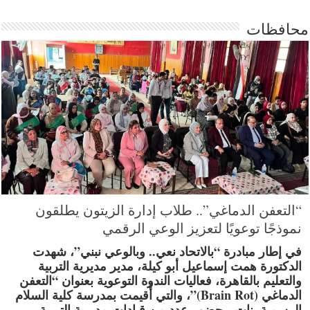
محافظات
“التعفن الدماغي”.. طلاب إدارة الزيتون يطلقون
نموذجًا توعويًا لتعزيز الوعي الرقمي
في إطار مبادرة “بالاتحاد نعي.. وبالوعي نبني”، شهدت
الدكتورة همت إسماعيل أبو كيلة، مدير مديرية التربية
والتعليم بالقاهرة، فعاليات الندوة التوعوية بعنوان “التعفن
الدماغي (Brain Rot)”، والتي أُقيمت بمدرسة كلية السلام
الرسمية بنات، بحضور عدد من قيادات مديرية التربية