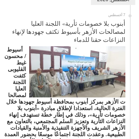
7 أغسطس
أبنوب بلا خصومات ثأرية» اللجنة العليا
لمصالحات الأزهر بأسيوط تكثف جهودها لإنهاء
النزاعات حقنا للدماء
أسيوط
/ محسون
غيط
القليوبى
كثفت
اللجنة
العليا
لمصالحا
ت الأزهر بمركز أبنوب بمحافظة أسيوط جهودها خلال
الفترة الحالية، استعدادا لإطلاق مبادرة «أبنوب بلا
خصومات ثأرية»، وذلك في إطار خطة تستهدف إنهاء
النزاعات الثأرية وتعزيز السلم المجتمعي، بالتعاون مع
الأزهر الشريف والأجهزة التنفيذية والأمنية والقيادات
الطبيعية. وعقدت اللجنة اجتماعًا موسعًا بحضور العمدة