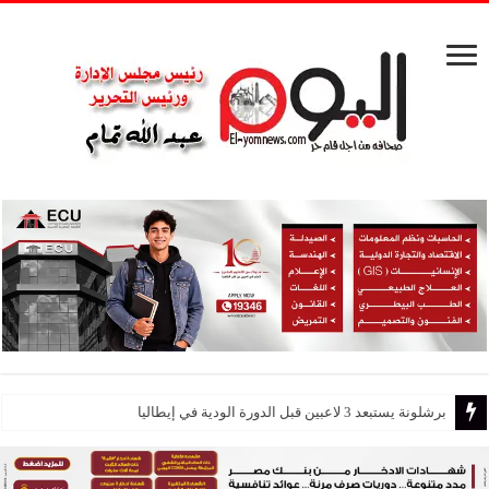
تواجد ملحوظ .. مدير أمن سوهاج يتفقد الحالة المرورية بميدان الثقافة