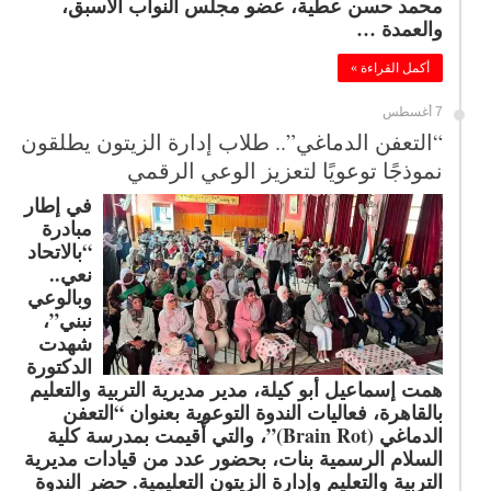
محمد حسن عطية، عضو مجلس النواب الأسبق،
والعمدة …
أكمل القراءة »
7 أغسطس
“التعفن الدماغي”.. طلاب إدارة الزيتون يطلقون
نموذجًا توعويًا لتعزيز الوعي الرقمي
في إطار
مبادرة
“بالاتحاد
نعي..
وبالوعي
نبني”،
شهدت
الدكتورة
همت إسماعيل أبو كيلة، مدير مديرية التربية والتعليم
بالقاهرة، فعاليات الندوة التوعوية بعنوان “التعفن
الدماغي (Brain Rot)”، والتي أُقيمت بمدرسة كلية
السلام الرسمية بنات، بحضور عدد من قيادات مديرية
التربية والتعليم وإدارة الزيتون التعليمية. حضر الندوة