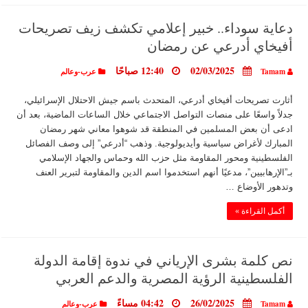
دعاية سوداء.. خبير إعلامي تكشف زيف تصريحات
أفيخاي أدرعي عن رمضان
02/03/2025
12:40 صباحًا
Tamam
عرب-وعالم
أثارت تصريحات أفيخاي أدرعي، المتحدث باسم جيش الاحتلال الإسرائيلي،
جدلاً واسعًا على منصات التواصل الاجتماعي خلال الساعات الماضية، بعد أن
ادعى أن بعض المسلمين في المنطقة قد شوهوا معاني شهر رمضان
المبارك لأغراض سياسية وأيديولوجية. وذهب “أدرعي” إلى وصف الفصائل
الفلسطينية ومحور المقاومة مثل حزب الله وحماس والجهاد الإسلامي
بـ”الإرهابيين”، مدعيًا أنهم استخدموا اسم الدين والمقاومة لتبرير العنف
وتدهور الأوضاع …
أكمل القراءة »
نص كلمة بشرى الإرياني في ندوة إقامة الدولة
الفلسطينية الرؤية المصرية والدعم العربي
26/02/2025
04:42 مساءً
Tamam
عرب-وعالم