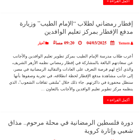
أكمل القراءة »
إفطار رمضاني لطلاب “الإمام الطيب” وزيارة
مدفع الإفطار بمركز تعليم الوافدين
04/03/2025
09:20 مساءً
Tamam
أخبار
أعرب طلاب مدرسة الإمام الطيب بمركز تطوير تعليم الوافدين والأجانب
عن سعادتهم البالغة بالمشاركة في إفطار رمضاني نظمه الأزهر الشريف،
والذي أتاح لهم فرصة التعرف على العادات والتقاليد الرمضانية في مصر،
إلى جانب مشاهدة مدفع الإفطار لحظة انطلاقه، في تجربة وصفوها بأنها
ستظل محفورة في ذاكرتهم. جاء ذلك خلال “ملتقى ثقافات الشعوب”، الذي
ينظمه مركز تطوير تعليم الوافدين والأجانب بالتعاون …
أكمل القراءة »
دورة فلسطين الرمضانية في محلة مرحوم.. مذاق
شعبي وإثارة كروية