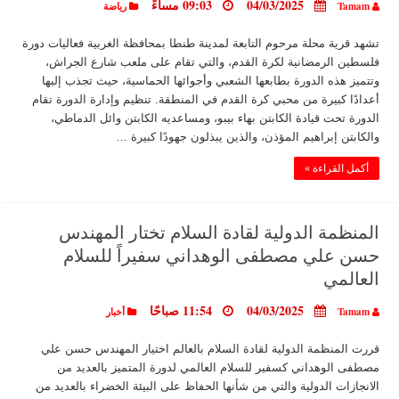
04/03/2025
09:03 مساءً
Tamam
رياضة
تشهد قرية محلة مرحوم التابعة لمدينة طنطا بمحافظة الغربية فعاليات دورة
فلسطين الرمضانية لكرة القدم، والتي تقام على ملعب شارع الجراش،
وتتميز هذه الدورة بطابعها الشعبي وأجوائها الحماسية، حيث تجذب إليها
أعدادًا كبيرة من محبي كرة القدم في المنطقة. تنظيم وإدارة الدورة تقام
الدورة تحت قيادة الكابتن بهاء بيبو، ومساعديه الكابتن وائل الدماطي،
والكابتن إبراهيم المؤذن، والذين يبذلون جهودًا كبيرة …
أكمل القراءة »
المنظمة الدولية لقادة السلام تختار المهندس
حسن علي مصطفى الوهداني سفيراً للسلام
العالمي
04/03/2025
11:54 صباحًا
Tamam
أخبار
قررت المنظمة الدولية لقادة السلام بالعالم اختيار المهندس حسن علي
مصطفى الوهداني كسفير للسلام العالمي لدورة المتميز بالعديد من
الانجازات الدولية والتي من شأنها الحفاظ على البيئة الخضراء بالعديد من