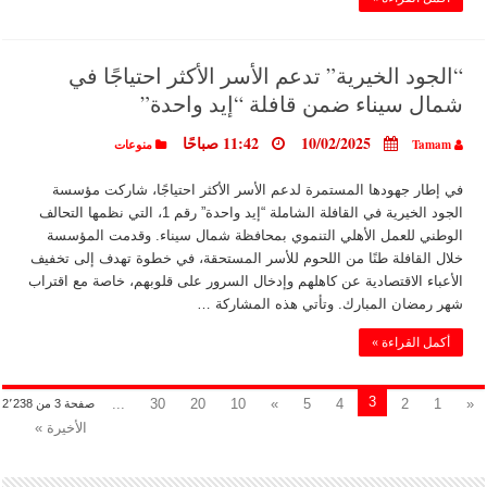
“الجود الخيرية” تدعم الأسر الأكثر احتياجًا في
شمال سيناء ضمن قافلة “إيد واحدة”
10/02/2025
11:42 صباحًا
Tamam
منوعات
في إطار جهودها المستمرة لدعم الأسر الأكثر احتياجًا، شاركت مؤسسة
الجود الخيرية في القافلة الشاملة “إيد واحدة” رقم 1، التي نظمها التحالف
الوطني للعمل الأهلي التنموي بمحافظة شمال سيناء. وقدمت المؤسسة
خلال القافلة طنًا من اللحوم للأسر المستحقة، في خطوة تهدف إلى تخفيف
الأعباء الاقتصادية عن كاهلهم وإدخال السرور على قلوبهم، خاصة مع اقتراب
شهر رمضان المبارك. وتأتي هذه المشاركة …
أكمل القراءة »
3
...
30
20
10
»
5
4
2
1
«
صفحة 3 من 2٬238
الأخيرة »