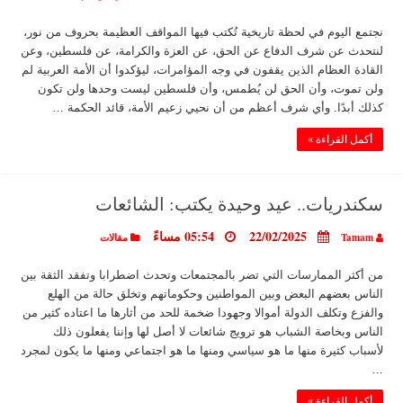
نجتمع اليوم في لحظة تاريخية تُكتب فيها المواقف العظيمة بحروف من نور،
لنتحدث عن شرف الدفاع عن الحق، عن العزة والكرامة، عن فلسطين، وعن
القادة العظام الذين يقفون في وجه المؤامرات، ليؤكدوا أن الأمة العربية لم
ولن تموت، وأن الحق لن يُطمس، وأن فلسطين ليست وحدها ولن تكون
كذلك أبدًا. وأي شرف أعظم من أن نحيي زعيم الأمة، قائد الحكمة …
أكمل القراءة »
سكندريات.. عيد وحيدة يكتب: الشائعات
22/02/2025
05:54 مساءً
Tamam
مقالات
من أكثر الممارسات التي تضر بالمجتمعات وتحدث اضطرابا وتفقد الثقة بين
الناس بعضهم البعض وبين المواطنين وحكوماتهم وتخلق حالة من الهلع
والفزع وتكلف الدولة أموالا وجهودا ضخمة للحد من أثارها ما اعتاده كثير من
الناس وبخاصة الشباب هو ترويج شائعات لا أصل لها وإننا يفعلون ذلك
لأسباب كثيرة منها ما هو سياسي ومنها ما هو اجتماعي ومنها ما يكون لمجرد
…
أكمل القراءة »