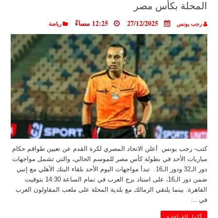
المحلة بكأس مصر
27/12/2025
12:25 مساءً
رجب يونس
رياضة
كتب- رجب يونس أعلن الاتحاد المصري لكرة القدم عن تعيين طواقم حكام
مباريات الأحد في بطولة كأس مصر للموسم الحالي، والتي تشمل مواجهات
دور الـ32 ودور الـ16. تبدأ مواجهات اليوم الأحد بلقاء البنك الأهلي مع إنبي
ضمن دور الـ16، على استاد برج العرب في تمام الساعة 14:30 بتوقيت
القاهرة. بينما يلتقي الزمالك مع بلدية المحلة على ملعب المقاولون العرب
في …
أكمل القراءة »