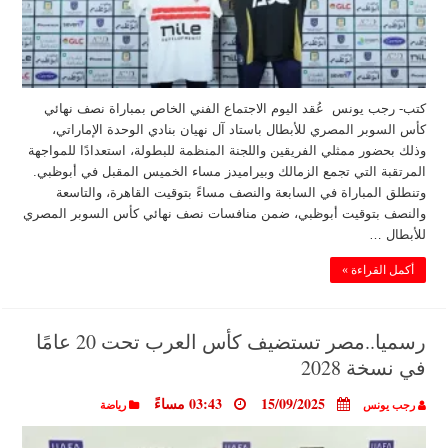
كتب- رجب يونس عُقد اليوم الاجتماع الفني الخاص بمباراة نصف نهائي
كأس السوبر المصري للأبطال باستاد آل نهيان بنادي الوحدة الإماراتي،
وذلك بحضور ممثلي الفريقين واللجنة المنظمة للبطولة، استعدادًا للمواجهة
المرتقبة التي تجمع الزمالك وبيراميدز مساء الخميس المقبل في أبوظبي.
وتنطلق المباراة في السابعة والنصف مساءً بتوقيت القاهرة، والتاسعة
والنصف بتوقيت أبوظبي، ضمن منافسات نصف نهائي كأس السوبر المصري
للأبطال …
أكمل القراءة »
رسميا..مصر تستضيف كأس العرب تحت 20 عامًا
في نسخة 2028
15/09/2025
03:43 مساءً
رجب يونس
رياضة