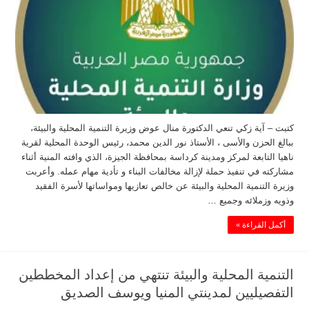
كتبت – آية زكي تنعي الدكتورة منال عوض وزيرة التنمية المحلية والبيئة،
ببالغ الحزن والأسى ، الأستاذ نور الدين محمد، رئيس الوحدة المحلية لقرية
ناهيا التابعة لمركز ومدينة كرداسة بمحافظة الجيزة، الذي وافته المنية أثناء
مشاركته في تنفيذ حملة لإزالة مخالفات البناء و تأدية مهام عمله. وأعربت
وزيرة التنمية المحلية والبيئة عن خالص تعازيها ومواساتها لأسرة الفقيد
وذويه وزملائه وجميع …
أكمل القراءة »
التنمية المحلية والبيئة تنتهي من إعداد المخططين
التفصيليين لمدينتي المنيا ويوسف الصديق