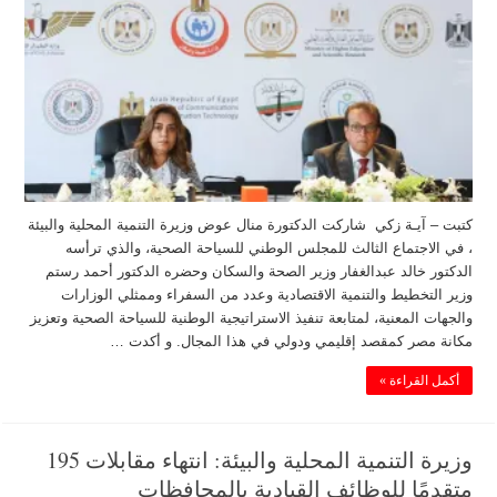
كتبت – آيـة زكي شاركت الدكتورة منال عوض وزيرة التنمية المحلية والبيئة
، في الاجتماع الثالث للمجلس الوطني للسياحة الصحية، والذي ترأسه
الدكتور خالد عبدالغفار وزير الصحة والسكان وحضره الدكتور أحمد رستم
وزير التخطيط والتنمية الاقتصادية وعدد من السفراء وممثلي الوزارات
والجهات المعنية، لمتابعة تنفيذ الاستراتيجية الوطنية للسياحة الصحية وتعزيز
مكانة مصر كمقصد إقليمي ودولي في هذا المجال. و أكدت …
أكمل القراءة »
وزيرة التنمية المحلية والبيئة: انتهاء مقابلات 195
متقدمًا للوظائف القيادية بالمحافظات