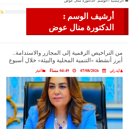
الرئيسية
/
الوسم:
الدكتورة منال عوض
أرشيف الوسم :
الدكتورة منال عوض
من التراخيص الرقمية إلى المجازر والاستدامة..
أبرز أنشطة «التنمية المحلية والبيئة» خلال أسبوع
07/08/2026
04:49 مساءً
آية زكي
أخبار