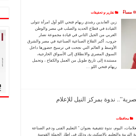
تقارير-و-تحقيقات
زين العابدين رشدي ريهام فتحي اللو أول امرأة تتولى
القيادة في قطاع الحديد والصلب في مصر والوطن
العربي من الجيل الثاني في قيادة مجموعة نصار
جروب، أكبر القلاع الصناعية الصناعية في مصر والشرق
الأوسط و العالم التي نجحت في ترسيخ حضورها داخل
السوق المصري والانطلاق إلى الأسواق الخارجية،
مستندة إلى تاريخ طويل من العمل والكفاح ، وتحمل
ريهام فتحي اللو …
رية”.. ندوة بمركز النيل للإعلام
محافظات
تعلامات، اليوم، ندوة تثقيفية بعنوان ” التعليم الفنى ودعم الصناعة
ة التربية والتعليم بالإسكندرية، وذلك فى إطار الحملة القومية