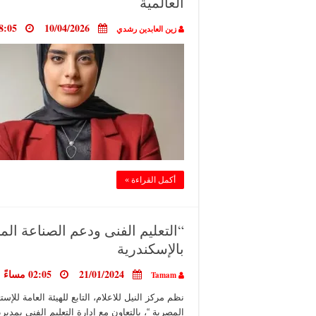
العالمية
10/04/2026
08:05 مساءً
زين العابدين رشدي
أكمل القراءة »
“التعليم الفنى ودعم الصناعة المص
بالإسكندرية
21/01/2024
02:05 مساءً
Tamam
نظم مركز النيل للاعلام، التابع للهيئة العامة للإس
المصرية “، بالتعاون مع إدارة التعليم الفنى بمديري