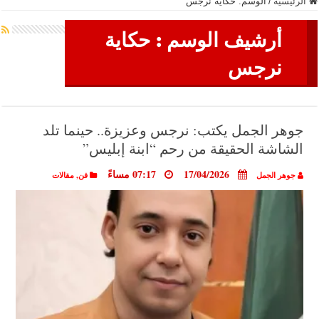
الرئيسية
/
الوسم:
حكاية نرجس
أرشيف الوسم :
حكاية
نرجس
جوهر الجمل يكتب: نرجس وعزيزة.. حينما تلد
الشاشة الحقيقة من رحم “ابنة إبليس”
17/04/2026
07:17 مساءً
جوهر الجمل
فن
,
مقالات