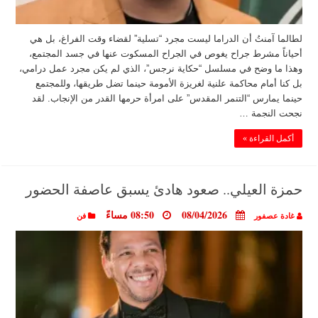
لطالما آمنتُ أن الدراما ليست مجرد “تسلية” لقضاء وقت الفراغ، بل هي
أحياناً مشرط جراح يغوص في الجراح المسكوت عنها في جسد المجتمع،
وهذا ما وضح في مسلسل “حكاية نرجس”، الذي لم يكن مجرد عمل درامي،
بل كنا أمام محاكمة علنية لغريزة الأمومة حينما تضل طريقها، وللمجتمع
حينما يمارس “التنمر المقدس” على امرأة حرمها القدر من الإنجاب. لقد
نجحت النجمة …
أكمل القراءة »
حمزة العيلي.. صعود هادئ يسبق عاصفة الحضور
08/04/2026
08:50 مساءً
غادة عصفور
فن