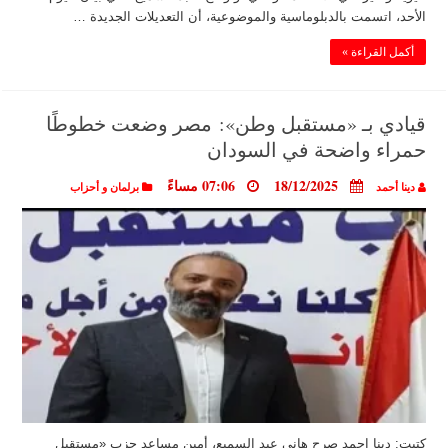
الأحد، اتسمت بالدبلوماسية والموضوعية، أن التعديلات الجديدة …
أكمل القراءة »
قيادي بـ «مستقبل وطن»: مصر وضعت خطوطًا
حمراء واضحة في السودان
18/12/2025
07:06 مساءً
دينا أحمد
برلمان و أحزاب
كتبت: دينا احمد صرح هاني عبد السميع، أمين مساعد حزب «مستقبل