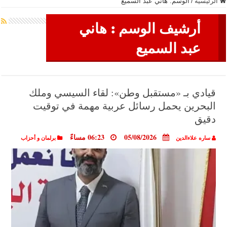
الرئيسية
/
الوسم:
هاني عبد السميع
أرشيف الوسم :
هاني
عبد السميع
قيادي بـ «مستقبل وطن»: لقاء السيسي وملك
البحرين يحمل رسائل عربية مهمة في توقيت
دقيق
05/08/2026
06:23 مساءً
ساره علاءالدين
برلمان و أحزاب