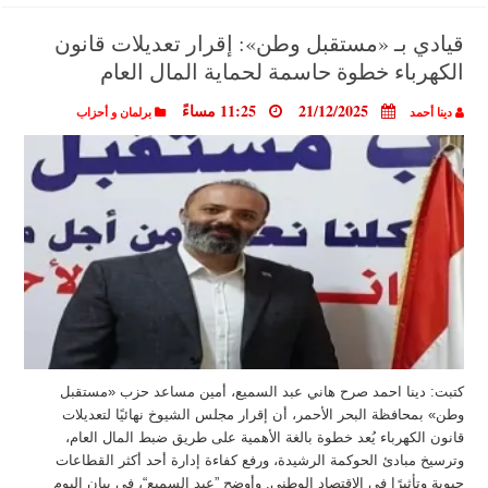
قيادي بـ «مستقبل وطن»: إقرار تعديلات قانون
الكهرباء خطوة حاسمة لحماية المال العام
21/12/2025
11:25 مساءً
دينا أحمد
برلمان و أحزاب
كتبت: دينا احمد صرح هاني عبد السميع، أمين مساعد حزب «مستقبل
وطن» بمحافظة البحر الأحمر، أن إقرار مجلس الشيوخ نهائيًا لتعديلات
قانون الكهرباء يُعد خطوة بالغة الأهمية على طريق ضبط المال العام،
وترسيخ مبادئ الحوكمة الرشيدة، ورفع كفاءة إدارة أحد أكثر القطاعات
حيوية وتأثيرًا في الاقتصاد الوطني. وأوضح ”عبد السميع“، في بيان اليوم