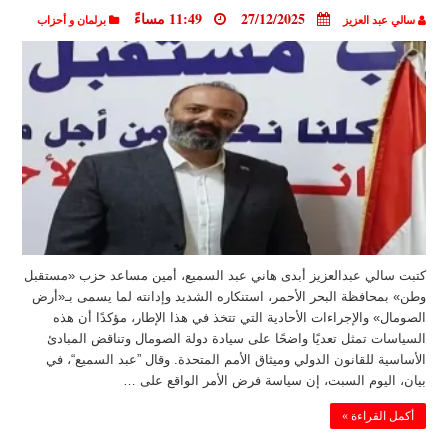
27/12/2025
11:49 مساءً
سالي عبد العزيز
برلمان و أحزاب
كتبت سالي عبدالعزيز أبدى هاني عبد السميع، أمين مساعد حزب «مستقبل
وطن» بمحافظة البحر الأحمر، استنكاره الشديد وإدانته لما يسمى بـ«أرض
الصومال» والإجراءات الأحادية التي تتخذ في هذا الإطار، مؤكدًا أن هذه
السياسات تمثل تعديًا واضحًا على سيادة دولة الصومال وتناقض المبادئ
الأساسية للقانون الدولي وميثاق الأمم المتحدة. وقال ”عبد السميع“، في
بيان، اليوم السبت، إن سياسة فرض الأمر الواقع على …
أكمل القراءة »