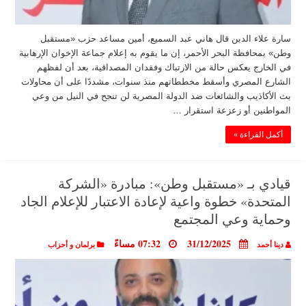
سارة علاء الدين قال هاني عبد السميع، أمين مساعد حزب «مستقبل
وطن» بمحافظة البحر الأحمر، إن ما يقوم به إعلام جماعة الإخوان الإرهابية
في الخارج يعكس حالة من الارتباك وفقدان المصداقية، بعد أن لفظهم
الشارع المصري وأسقط مخططاتهم منذ سنوات، مشددًا على أن محاولات
بث الأكاذيب والشائعات ضد الدولة المصرية لن تنجح في النيل من وعي
المواطنين أو زعزعة استقرار …
أكمل القراءة »
قيادي بـ «مستقبل وطن»: مبادرة «الشركة
المتحدة» خطوة واعية لإعادة الاعتبار للإعلام الجاد
وحماية وعي المجتمع
31/12/2025
07:32 مساءً
دينا أحمد
برلمان و أحزاب