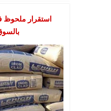
استقرار ملحوظ ف
بالسوق