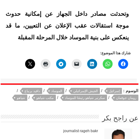
وتحدثت مصادر داخل الجهاز عن إمكانية حدوث
موجة استقالات عقب الإعلان عن التعيين، ما قد
ينعكس على بنية الموساد خلال المرحلة المقبلة
شارك هذا الموضوع:
الوسوم :
/
/
/
/
إسرائيل
الجيش الإسرائيلي
الموساد
دافيد برنياع
/
/
/
رومان جوفمان
سكرتير نتنياهو رئيسًا للموساد
مكتب نتنياهو
نتنياهو
عن
راجح بكر
journalist rageh bakr