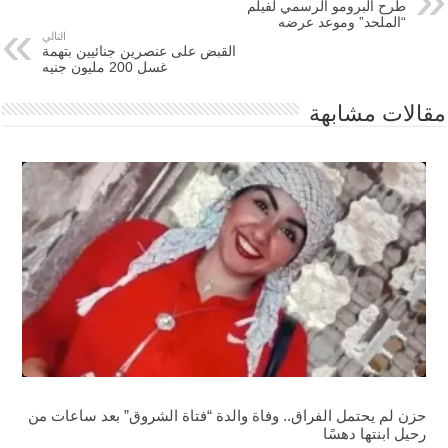
طرح البرومو الرسمي لفيلم
“الملحد” وموعد عرضه
التالي
القبض على عنصرين جنائيين بتهمة
غسل 200 مليون جنيه
مقالات مشابهة
حزن لم يحتمل الفراق.. وفاة والدة “فتاة الشروق” بعد ساعات من
رحيل ابنتها دهسًا