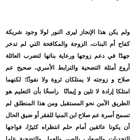
ولم يكن هذا الإنجاز ليرى النور لولا وجود شريكة
كفاح أم البنات، الزوجة والمكافحة التي لم تدخر
جهدًا في دعم زوجها ورعاية بناتها لتضرب العائلة
أروع أمثلة التضحية والترابط الأسري، صحيح عم
صلاح و زوجته لا يمتلكان ثروة ولا نفوذًا؛ لكنهما
امتلكا إرادة لا تلين و إيمانًا راسخًا بأن التعليم هو
الطريق الآمن نحو المستقبل ومن هذا المنطلق لم
تسمح أسرة عم صلاح ابن المنيا للفقر أو ضيق الحال
أن يكونا عائقين أمام حلم انتظراه كثيرًا، فواجها
التحديات والصعاب بالصبر والعمل والتضحية عاما