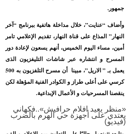
جمهور.
وأضاف “عنايت”، خلال مداخلة هاتفية ببرنامج “آخر
النهار” المذاع على قناة النهار، تقديم الإعلامي تامر
أمين، مساء اليوم الخميس، أنهم يسعون لإعادة دور
المسرح و انتشاره عبر شاشات التليفزيون الذى
يعمل بـ ” الاريل”، مبينا أن مسرح التلفزيون به 500
كرسي على أعلى طراز و الكوادر الفنية المؤهلة لكن
ينقصنا المسرحيات و الأعمال الإبداعية.
«منظر يعيد افلام حرافيش»..فكهاني
يعتدي على أجهزة حي الهرم بالضرب
(فيديو)
وتابع: “ونعمل حاليًا على التعاون بين الإعلام و الفن