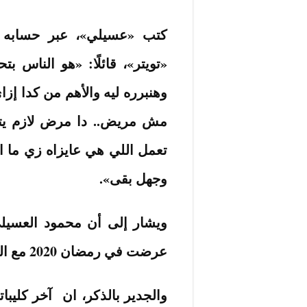
كتب «عسيلي»، عبر حسابه 
«تويتر»، قائلًا: «هو الناس
وهنبرره ليه والأهم من كدا إ
مش مريض.. دا مرض لازم يت
تعمل اللي هي عايزاه زي ما ال
وجهل بقى».
ويشار إلى أن محمود العسيلي
عرضت في رمضان 2020 مع الفنان بهاء سلطان.
والجدير بالذكر، ان آخر كليبا