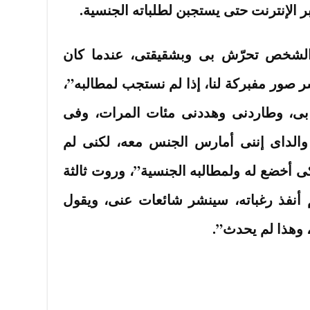
 الإنترنت حتى يستجبن لطلباته الجنسية.
 الشخص تحرّش بى وبشقيقتى، عندما كان
وهددنا بنشر صور مفبركة لنا، إذا لم نستجب لمطالبه”،
ى، وطاردنى وهددنى مئات المرات، وفى
والداى إننى أمارس الجنس معه، لكنى لم
ى أخضع له ولمطالبه الجنسية”، وروت ثالثة
 أنفذ رغباته، سينشر شائعات عنى، ويقول
 وهذا لم يحدث”.