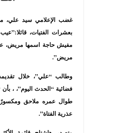
غضب الإعلامي سيد علي، من
بعشرات الفتيات، قائلا:”عيب
مفيش حاجة اسمها مريض، عشا
مريض”.
وطالب “علي”، خلال تقديمه
فضائية “الحدث اليوم”، ، بأ
طوال عمره ملاحق ومكسورًا 
عذرية الفتاة”.
وتصدر هاشتاج قائمة الأكثر