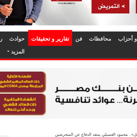
و أحزاب
محافظات
فن
تقارير و تحقيقات
حوادث
ر
المزيد
هل».. محمود العسيلي ينتقد الدفاع عن المتحرشين