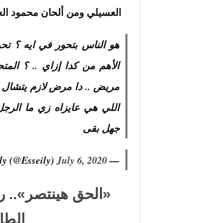
العسيلي ومن ألحان محمود الع
هو الناس بتحور في ايه ؟ تح
الأهم من كدا إزاي .. ؟ ال
مريض .. دا مرض لازم يتشال 
اللي هي عايزاه زي ما الرجل 
جهل بقى
July 6, 2020
— Mahmoud El Esseily (@Esseily)
«الحق هينتصر».. 
الطا