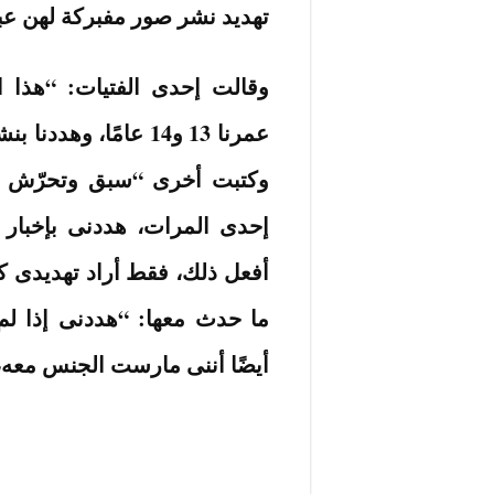
تهديد نشر صور مفبركة لهن عبر
وقالت إحدى الفتيات: “هذا
عمرنا 13 و14 عامًا، 
وكتبت أخرى “سبق وتحرّش ب
إحدى المرات، هددنى بإخبار 
أفعل ذلك، فقط أراد تهديدى ك
ما حدث معها: “هددنى إذا لم
أيضًا أننى مارست الجنس معه،