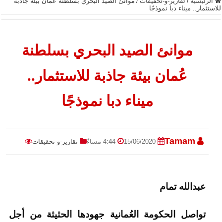
الرئيسية
/
تقارير-و-تحقيقات
/
موانئ الصيد البحري بسلطنة عُمان بيئة جاذبة
للاستثمار.. ميناء دبا نموذجًا
موانئ الصيد البحري بسلطنة
عُمان بيئة جاذبة للاستثمار..
ميناء دبا نموذجًا
Tamam
15/06/2020
4:44 مساءً
تقارير-و-تحقيقات
عبدالله تمام
تواصل الحكومة العُمانية جهودها الحثيثة من أجل