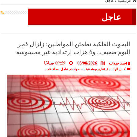
الرئيسية
/
عاجل
عاجل
البحوث الفلكية تطمئن المواطنين: زلزال فجر
اليوم ضعيف.. و6 هزات ارتدادية غير محسوسة
03/08/2026
09:59 صباحًا
احمد حمدالله
أخبار
,
الرئيسية
,
تقارير-و-تحقيقات
,
حوادث
,
عاجل
,
محافظات