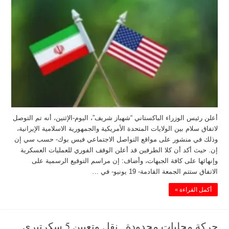
أعلن رئيس الوزراء الباكستاني “شهباز شريف”، اليوم-الإثنين، أنه تم التوصل
لاتفاق سلام بين الولايات المتحدة الأمريكية والجمهورية الاسلامية الإيرانية،
وذلك في منشور على مواقع التواصل الاجتماعي فيس بوك- حسب سي إن
إن. حيث أكد أن كلا الطرفين قد أعلن الوقف الفوري للعمليات العسكرية
وإنهائها على كافة الجبهات، وأضاف: إن مراسم التوقيع الرسمية على
الاتفاق ستتم الجمعة القادمة- 19 يونيو- في …
أكمل القراءة »
حركة محليات محدودة.. نقل وتعيين 5 سكرتيري