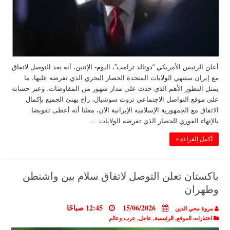
أعلن الرئيس الأمريكي “دونالد ترامب”، اليوم- الإثنين، أنه بعد التوصل لاتفاق
مع إيران ستنهي الولايات المتحدة الحصار البحري الذي تفرضه عليها، ما
يمثل التطور الأهم الذي حدث على مدار شهور من المفاوضات. وعبر حسابه
على موقع التواصل الاجتماعي تروث سوشيال، راح يهنئ الجميع بإكمال
الاتفاق مع الجمهورية الإسلامية الإيرانية الآن، معلنا أنه أعطى تفويضا
بالإنهاء الفوري للحصار الذي تفرضه الولايات …
أكمل القراءة »
باكستان تعلن التوصل لاتفاق سلام بين واشنطن
وطهران
15/06/2026
12:45 صباحًا
مروة محي الدين
اختيارات الموقع
,
الرئيسية
,
عاجل
,
عرب-وعالم