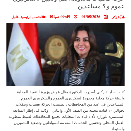
عموم و 5 مساعدين
01/05/2026
09:49 صباحًا
آية زكي
اقتصاد
,
الرئيسية
,
عاجل
كتبت – آيــة زكـي أصدرت الدكتورة منال عوض وزيرة التنمية المحلية
والبيئة حركة محلية محدودة لسكرتيري العموم والسكرتيري العموم
المساعدين فى عدد من المحافظات ، تضمنت الحركة تعيينات وتنقلات
لحوالي ١٠ قيادة محلية من الصف الأول والثاني ، وذلك فى إطار المتابعة
المستمرة للوزارة لأداء قيادات المحليات بجميع المحافظات لضبط منظومة
العمل المحلى وتحسين الخدمات المقدمة للمواطنين وتصعيد المتميزين
واستبعاد …