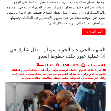
توعوية بعنوان «ماذا بعد رمضان؟»، لمناقشة سبل الحفاظ على الروح
الإيمانية بعد انتهاء شهر رمضان المبارك، وتعزيز القيم الإيجابية في المجتمع.
وأكد المشاركون أن رمضان يمثل نقطة انطلاق حقيقية نحو الالتزام، وليس
مجرد فترة مؤقتة، مشددين على ضرورة الاستمرار في الطاعات وتحويلها
إلى أسلوب حياة دائم. وتحدّث خلال الندوة …
أكمل القراءة »
الشهيد الحي عبد الجواد سويلم.. بطل شارك في
18 عملية عبور خلف خطوط العدو
13/03/2026
11:45 مساءً
احمد حمدالله
أخبار
,
اختيارات الموقع
,
اقتصاد
,
الرئيسية
,
برلمان و أحزاب
,
بروفايل
,
تقارير-و-تحقيقات
,
تكنولوجيا
,
تهاني وعزاءات
,
حكايات الفن
,
حوادث
,
حوارات
,
رياضة
,
سيارات
,
عاجل
,
عرب-
وعالم
,
غير مصنف
,
فن
,
فيديوهات
,
كشك القضايا
,
محافظات
,
مقالات
,
منوعات