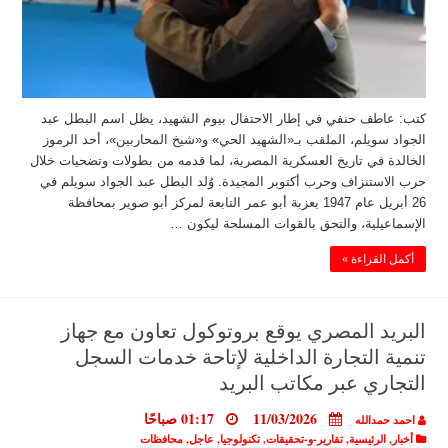
كتب: عاطف حنفي في إطار الاحتفال بيوم الشهيد، يظل اسم البطل عبد
الجواد سويلم، الملقب بـ«الشهيد الحي» و«شيخ المحاربين»، أحد الرموز
الخالدة في تاريخ العسكرية المصرية، لما قدمه من بطولات وتضحيات خلال
حرب الاستنزاف وحرب أكتوبر المجيدة. وُلد البطل عبد الجواد سويلم في
26 أبريل عام 1947 بعزبة أبو عمر التابعة لمركز أبو صوير بمحافظة
الإسماعيلية، والتحق بالقوات المسلحة ليكون …
أكمل القراءة »
البريد المصري يوقع بروتوكول تعاون مع جهاز
تنمية التجارة الداخلية لإتاحة خدمات السجل
التجاري عبر مكاتب البريد
11/03/2026
01:17 صباحًا
احمد حمدالله
أخبار
,
الرئيسية
,
تقارير-و-تحقيقات
,
تكنولوجيا
,
عاجل
,
محافظات