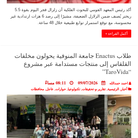
أكد رئيس المعهد القومي للبحوث الفلكية أن زلزال فجر اليوم بقوة 5.5
ريختر يُصنف ضمن الزلازل الضعيفة، مشيرًا إلى رصد 6 هزات ارتدادية غير
محسوسة، مع توقع استمرار توابع طبيعية خلال 48 ساعة.
أكمل القراءة »
طلاب Enactus جامعة المنوفية يحولون مخلفات
القلقاس إلى منتجات مستدامة عبر مشروع
“TaroVida”
09/07/2026
08:11 مساءً
احمد حمدالله
أخبار
,
الرئيسية
,
تقارير-و-تحقيقات
,
تكنولوجيا
,
حوارات
,
عاجل
,
محافظات