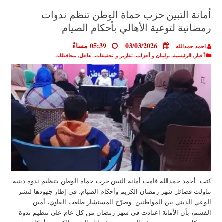
أمانة التبين حزب حماة الوطن تنظم ندوات
رمضانية لتوعية الأهالي بأحكام الصيام
03/03/2026
05:39 مساءً
احمد حمدالله
أخبار
,
الرئيسية
,
برلمان و أحزاب
,
تقارير-و-تحقيقات
,
عاجل
,
محافظات
كتب: أحمد حمدالله قامت أمانة التبين حزب حماة الوطن بتنظيم ندوة دينية
تناولت فضائل شهر رمضان الكريم وأحكام الصيام، في إطار جهودها لنشر
الوعي الديني بين المواطنين. وصرّح المستشار طلعت الفاوي، أمين
القسم، بأن الأمانة اعتادت في شهر رمضان من كل عام على تنظيم ندوة