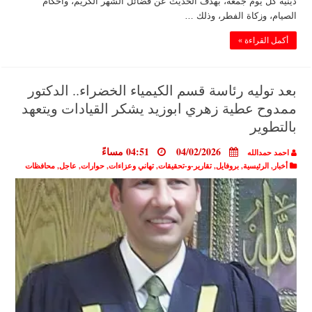
دينية كل يوم جمعة، بهدف الحديث عن فضائل الشهر الكريم، وأحكام
الصيام، وزكاة الفطر، وذلك …
أكمل القراءة »
بعد توليه رئاسة قسم الكيمياء الخضراء.. الدكتور
ممدوح عطية زهري ابوزيد يشكر القيادات ويتعهد
بالتطوير
04/02/2026
04:51 مساءً
احمد حمدالله
أخبار
,
الرئيسية
,
بروفايل
,
تقارير-و-تحقيقات
,
تهاني وعزاءات
,
حوارات
,
عاجل
,
محافظات