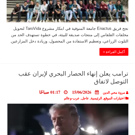
نجح فريق Enactus جامعة المنوفية في ابتكار مشروع TaroVida لتحويل
مخلفات القلقاس إلى منتجات صديقة للبيئة، في خطوة تستهدف الحد من
التلوث الزراعي، وتعظيم الاستفادة من المحصول، وزيادة دخل المزارعين.
أكمل القراءة »
ترامب يعلن إنهاء الحصار البحري لإيران عقب
التوصل لاتفاق
15/06/2026
01:17 صباحًا
مروة محي الدين
اختيارات الموقع
,
الرئيسية
,
عاجل
,
عرب-وعالم