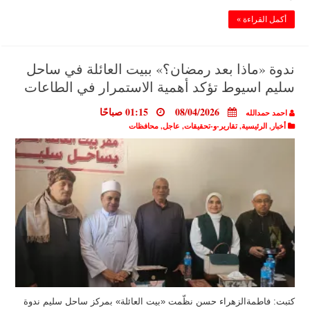
أكمل القراءة »
ندوة «ماذا بعد رمضان؟» ببيت العائلة في ساحل
سليم اسيوط تؤكد أهمية الاستمرار في الطاعات
08/04/2026
01:15 صباحًا
احمد حمدالله
أخبار
,
الرئيسية
,
تقارير-و-تحقيقات
,
عاجل
,
محافظات
كتبت: فاطمةالزهراء حسن نظّمت «بيت العائلة» بمركز ساحل سليم ندوة