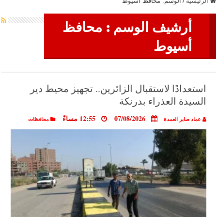
الرئيسية
/
الوسم:
محافظ أسيوط
أرشيف الوسم :
محافظ
أسيوط
استعدادًا لاستقبال الزائرين.. تجهيز محيط دير
السيدة العذراء بدرنكة
07/08/2026
12:55 مساءً
عماد صابر العمدة
محافظات