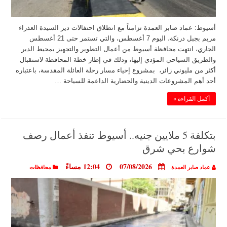
أسيوط: عماد صابر العمدة تزامناً مع انطلاق احتفالات دير السيدة العذراء
مريم بجبل درنكة، اليوم 7 أغسطس، والتي تستمر حتى 21 أغسطس
الجاري، انتهت محافظة أسيوط من أعمال التطوير والتجهيز بمحيط الدير
والطريق السياحي المؤدي إليها، وذلك في إطار خطة المحافظة لاستقبال
أكثر من مليوني زائر، بمشروع إحياء مسار رحلة العائلة المقدسة، باعتباره
أحد أهم المشروعات الدينية والحضارية الداعمة للسياحة …
أكمل القراءة »
بتكلفة 5 ملايين جنيه.. أسيوط تنفذ أعمال رصف
شوارع بحي شرق
07/08/2026
12:04 مساءً
عماد صابر العمدة
محافظات