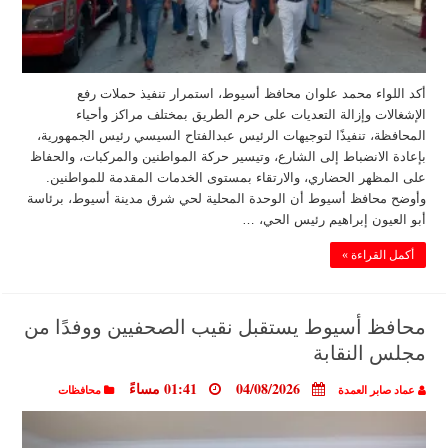
أكد اللواء محمد علوان محافظ أسيوط، استمرار تنفيذ حملات رفع
الإشغالات وإزالة التعديات على حرم الطريق بمختلف مراكز وأحياء
المحافظة، تنفيذًا لتوجيهات الرئيس عبدالفتاح السيسي رئيس الجمهورية،
بإعادة الانضباط إلى الشارع، وتيسير حركة المواطنين والمركبات، والحفاظ
على المظهر الحضاري، والارتقاء بمستوى الخدمات المقدمة للمواطنين.
وأوضح محافظ أسيوط أن الوحدة المحلية لحي شرق مدينة أسيوط، برئاسة
أبو العيون إبراهيم رئيس الحي، …
أكمل القراءة »
محافظ أسيوط يستقبل نقيب الصحفيين ووفدًا من
مجلس النقابة
04/08/2026
01:41 مساءً
عماد صابر العمدة
محافظات