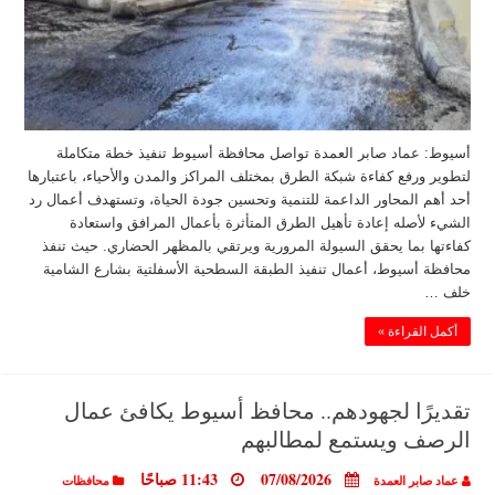
أسيوط: عماد صابر العمدة تواصل محافظة أسيوط تنفيذ خطة متكاملة
لتطوير ورفع كفاءة شبكة الطرق بمختلف المراكز والمدن والأحياء، باعتبارها
أحد أهم المحاور الداعمة للتنمية وتحسين جودة الحياة، وتستهدف أعمال رد
الشيء لأصله إعادة تأهيل الطرق المتأثرة بأعمال المرافق واستعادة
كفاءتها بما يحقق السيولة المرورية ويرتقي بالمظهر الحضاري. حيث تنفذ
محافظة أسيوط، أعمال تنفيذ الطبقة السطحية الأسفلتية بشارع الشامية
خلف …
أكمل القراءة »
تقديرًا لجهودهم.. محافظ أسيوط يكافئ عمال
الرصف ويستمع لمطالبهم
07/08/2026
11:43 صباحًا
عماد صابر العمدة
محافظات