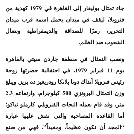
جاء تمثال بوليفار إلى القاهرة في 1979 كهدية من
فنزويلا، ليقف في ميدان يحمل اسمه قرب ميدان
التحرير، رمزًا للصداقة والديمقراطية ونضال
الشعوب ضد الظلم.
ونصب التمثال في منطقة جاردن سيتي بالقاهرة
يوم 11 فبراير 1979، في احتفالية حضرتها زوجة
رئيس فنزويلا آنذاك دونا بلانكا رودريغيز ده پريز. ويبلغ
وزن التمثال البرونزي 500 كيلوجرام، وارتفاعه 2.3
متر، وقد قام بعمله النحات الفنزويلي كارملو تباكو؛
أما القاعدة المصاحبة والتي نقش عليها عبارة
“المجد أن تكون عظيماً، ومفيداً”، فهي من صنع