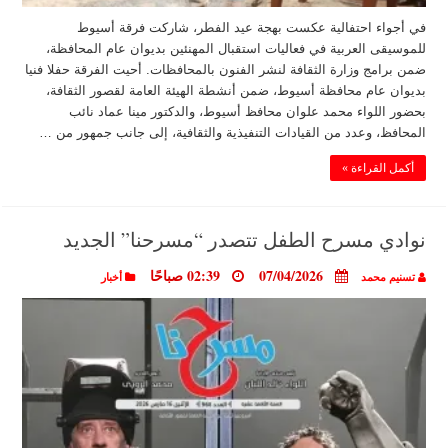
في أجواء احتفالية عكست بهجة عيد الفطر، شاركت فرقة أسيوط
للموسيقى العربية في فعاليات استقبال المهنئين بديوان عام المحافظة،
ضمن برامج وزارة الثقافة لنشر الفنون بالمحافظات. أحيت الفرقة حفلا فنيا
بديوان عام محافظة أسيوط، ضمن أنشطة الهيئة العامة لقصور الثقافة،
بحضور اللواء محمد علوان محافظ أسيوط، والدكتور مينا عماد نائب
المحافظ، وعدد من القيادات التنفيذية والثقافية، إلى جانب جمهور من …
أكمل القراءة »
نوادي مسرح الطفل تتصدر “مسرحنا” الجديد
07/04/2026
02:39 صباحًا
تسنيم محمد
أخبار