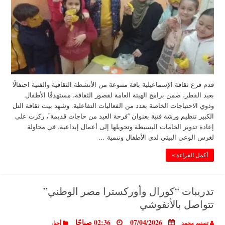
قدم فرع ثقافة الإسماعيلية باقة متنوعة من الأنشطة الثقافية والفنية احتفالًا
بعيد الفطر، ضمن برامج الهيئة العامة لقصور الثقافة، مستهدفًا الأطفال
وذوي الاحتياجات الخاصة بعدد من الفعاليات التفاعلية. وشهد بيت ثقافة التل
الكبير تنظيم ورشة فنية بعنوان “فرحة العيد من حاجات قديمة”، ركزت على
إعادة تدوير الخامات البسيطة وتحويلها إلى أعمال إبداعية، في محاولة
لغرس الوعي البيئي لدى الأطفال وتنمية …
أكمل القراءة »
تدريبات “كورال وأوركسترا مصر الوطني”
تتواصل بالأنفوشي
07/04/2026
02:36 صباحًا
تسنيم محمد
أخبار