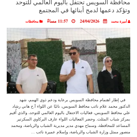
محافظة السويس تحتفل باليوم العالمي للتوحد
وتؤكد دعمها لدمج أبنائها في المجتمع
24/04/2026
11:57 مساءً
أميرة محمد
محافظات
في إطار اهتمام محافظة السويس برعاية ودعم ذوي الهمم، شهد
الدكتور محمد علام نائب محافظ السويس، نائبًا عن اللواء أ.ح هاني رشاد
علي محافظ السويس، فعاليات الاحتفال باليوم العالمي للتوحد، والذي أُقيم
بمركز شباب المثلث. وحضر الفعاليات اللواء عارف البركاوي السكرتير
المساعد للمحافظة، وسماح مهدي مدير مديرية الشباب والرياضة، ومحمد
منصور ممثل وزارة الشباب والرياضة، وإسلام عميرة نائب …