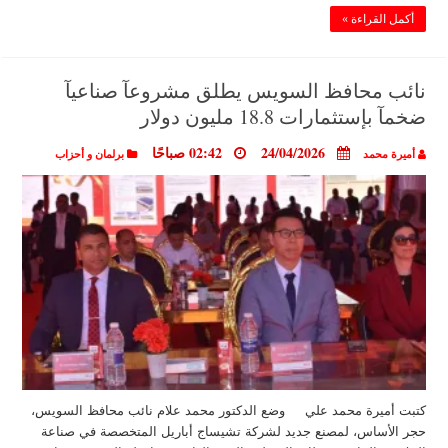
أكمل القراءة »
نائب محافظ السويس يطلق مشروعآ صناعيآ
ضخمآ بإستثمارات 18.8 مليون دولار
24/04/2026
02:42 صباحًا
أميرة محمد
برلمان و أحزاب
كتبت أميرة محمد علي وضع الدكتور محمد علام نائب محافظ السويس،
حجر الأساس، لمصنع جديد لشركة تشيساج أباريل المتخصصة في صناعة