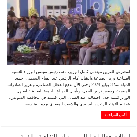
استعرض الفريق مهندس كامل الوزير، نائب رئيس مجلس الوزراء للتنمية
الصناعية وزير الصناعة والنقل، أمام الرئيس عبد الفتاح السيسي، جهود
الدولة منذ 3 يوليو 2024 وحتى الآن لدفع القطاع الصناعي، وتعزيز الصادرات
المصرية، وتوفير فرص العمل، وتأهيل العمالة. التنمية الصناعية استهل
الوزير كلمته خلال احتفالية عيد العمال، التي أُقيمت في محافظة السويس،
بتقديم التهنئة للرئيس السيسي والشعب المصري بهذه المناسبة، …
أكمل القراءة »
انطلاق فعاليات ليالي رمضان الثقافية والفنية