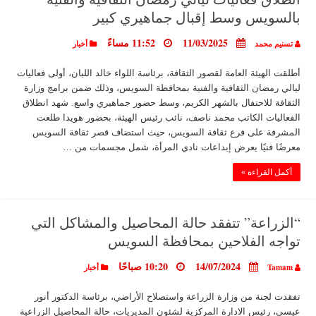
بالسويس وسط إقبال جماهيري كبير
11/03/2025
11:52 مساءً
تسنيم محمد
أخبار
أطلقت الهيئة العامة لقصور الثقافة، برئاسة اللواء خالد اللبان، أولى فعاليات
ليالي رمضان الثقافية والفنية بمحافظة السويس، وذلك ضمن برامج وزارة
الثقافة للاحتفال بالشهر الكريم، وسط حضور جماهيري واسع. شهد انطلاق
الفعاليات الكاتب محمد ناصف، نائب رئيس الهيئة، بحضور هويدا طلعت
المشرفة على فرع ثقافة السويس، حيث استضاف قصر ثقافة السويس
معرضًا فنيًا يعرض إبداعات نادي المرأة، شمل مجسمات من …
أكمل القراءة »
“الزراعة” تتفقد حالة المحاصيل والمشاكل التي
تواجه الفلاحين بمحافظة السويس
14/07/2024
10:20 صباحًا
Tamam
أخبار
تفقدت لجنة من وزارة الزراعة واستصلاح الأراضي، برئاسة الدكتور أنور
عيسى، رئيس الادارة المركزية لشئون المديريات، حالة المحاصيل الزراعية