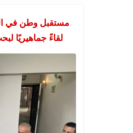
مستقبل وطن في المن
لقاءً جماهيريًا ل