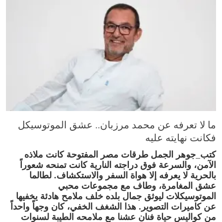
ما لا تعرفه عن محمد مرزبان.. عشق الموتوسيكل
فكانت نهايته عليه
كتب_جوهر الجمل طرقات مصر المفتوحة كانت ملاذه
الآمن، والسرعة فوق دراجته النارية كانت تمنحه شعوراً
بالحرية لا يعرفه إلا هواة السفر والاستكشاف. لطالما
عشق المغامرة، وطاف مع مجموعات محبي
الموتوسيكلات ليوثق جمال بلده خلف ملامح هادئة يخفيها
عن كاميرات التصوير. هذا الشغف الخفي، كان وجهاً واحداً
من كواليس حياة فنان عشنا مع ملامحه الطيبة لسنوات