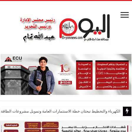
صيانة وإصلاح 30 كشاف إنارة بمركز ساحل سليم لرفع كفاءة الإضاءة وتعزيز السلامة المرورية