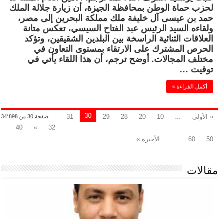
لحزب حماة الوطن بمحافظة الجيزة، أن زيارة جلالة الملك
حمد بن عيسى آل خليفة ملك مملكة البحرين إلى مصر،
ولقاءه السيد الرئيس عبد الفتاح السيسي، تعكس متانة
العلاقات الثنائية الراسخة بين البلدين الشقيقين، وتؤكد
الحرص المشترك على الارتقاء بمستوى التعاون في
مختلف المجالات. أوضح ترجم، أن هذا اللقاء يأتي في
توقيت …
أكمل القراءة »
30
« الأولى
...
10
20
28
29
31
صفحة 30 من 34٬898
40
»
32
50
60
...
الأخيرة »
مقالات