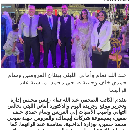
عبد الله تمام وأماني الليثي يهنئان العروسين وسام
حمدي خلف وحبيبة صبحي محمد بمناسبة عقد
قرانهما
يتقدم الكاتب الصحفي عبد الله تمام رئيس مجلس إدارة
وتحرير موقع وجريدة اليوم والدكتورة أماني الليثي بخالص
التهاني وأطيب الأمنيات إلى العريس وسام حمدي خلف
سفين، بمجموعة شركات إيجماك، والعروس حبيبة صبحي
محمد حسين، بوزارة الداخلية، بمناسبة عقد قرانهما. كما
يخصان بالتهنئة المحاسب عبد المحسن خلف سفين، نائب