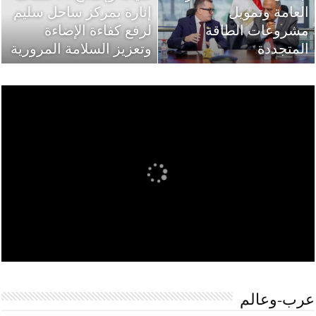
العامة وتمويل
“الأوليمبي” .. شخصيات
الأهلي يضغط لحسم
إنارة بمركز ساحل سليم
مشروعات الطاقة
سياسية وبرلمانية تقترب
لرفع كفاءة الإضاءة
صفقة محمود صلاح رغم
المتجددة
من معركة رئاسة النادي
تمسك غزل المحلة
وتعزيز السلامة المرورية
عرب-وعالم