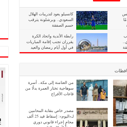
يس
كانسيلو يعود لتدريبات الهلال
لك: 14 عامًا
السعودي.. وبرشلونة يترقب
حسم الصفقة
ب
رابطة الأندية واتحاد الكرة
..
يقرران تجنب إقامة المباريات
قة
في أول أيام رمضان والعيد
فظات
من العتامنة إلى مكة.. أسرة
سوهاجية تختار العمرة بدلًا من
قاعات الأفراح
مصدر خاص بنقابة المحامين
لـ«اليوم»: إسقاط قيد 25 ألف
محامٍ إجراء قانوني دوري