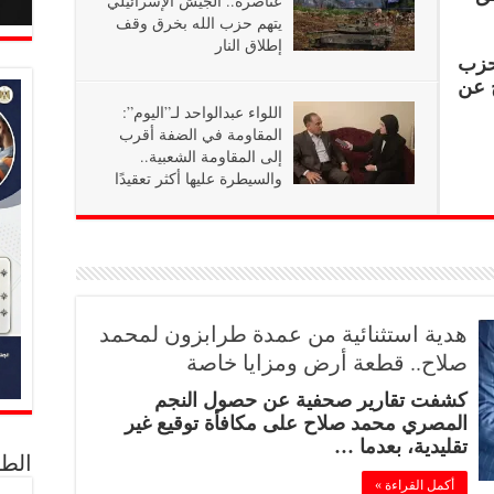
عناصره.. الجيش الإسرائيلي
يتهم حزب الله بخرق وقف
إطلاق النار
 الحزب
 عن
اللواء عبدالواحد لـ”اليوم”:
المقاومة في الضفة أقرب
إلى المقاومة الشعبية..
والسيطرة عليها أكثر تعقيدًا
هدية استثنائية من عمدة طرابزون لمحمد
صلاح.. قطعة أرض ومزايا خاصة
كشفت تقارير صحفية عن حصول النجم
المصري محمد صلاح على مكافأة توقيع غير
تقليدية، بعدما …
الط
أكمل القراءة »