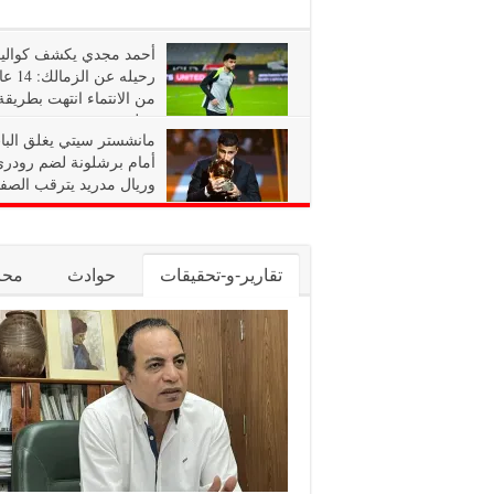
أحمد مجدي يكشف كوال
رحيله عن الزما
من الانتماء انتهت بطريقة
مؤلمة
مانشستر سيتي يغلق البا
أمام برشلونة لضم رودري
وريال مدريد يترقب الصف
تقارير-و-تحقيقات
حوادث
محا